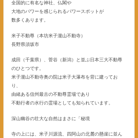
全国的に有名な神社、仏閣や
大地のパワーを感じられるパワースポットが
数多くあります。
米子不動尊（本坊米子瀧山不動寺）
長野県須坂市
成田（千葉県）、菅谷（新潟）と並ぶ日本三大不動尊
のひとつです。
米子瀧山不動寺奥の院は米子大瀑布を背に建ってお
り、
由緒ある信州最古の不動尊霊場であり
不動行者の水行の霊場としても知られています。
深山幽谷の壮大な自然はまさに「秘境
寺の上には、米子川源流、四阿山の北麓の懸崖に並ん