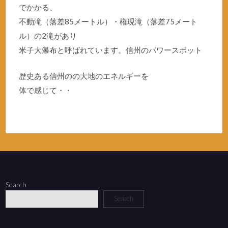
でかかる、
不動滝（落差85メートル）・権現滝（落差75メート
ル）の2滝があり
米子大瀑布と呼ばれています。信州のパワースポット
歴史ある信州のの大地のエネルギーを
体で感じて・・
Search
Search