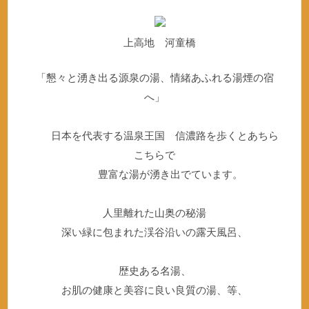
上高地 河童橋
「懇々と湧き出る源泉の湯、情緒あふれる湯煙の宿
へ」
日本を代表する温泉王国 信濃路を歩くとあちら
こちらで
豊富な湯が湧き出でています。
人里離れた山奥の秘湯
深い緑に包まれた渓谷沿いの露天風呂、
歴史ある名湯、
お肌の健康と美容に良い良質の湯、等、