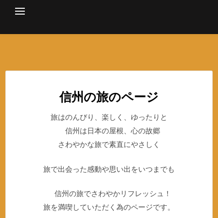
Skip
to
content
信州の旅のページ
旅はのんびり、楽しく、ゆったりと
信州は日本の屋根、心の故郷
さわやかな旅で素直にやさしく
旅で出会った感動や思い出をいつまでも
信州の旅でさわやかリフレッシュ！
旅を満喫していただく為のページです。