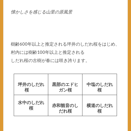
懐かしさを感じる山里の原風景
樹齢600年以上と推定される坪井のしだれ桜をはじめ、
村内には樹齢100年以上と推定される
しだれ桜の古樹が春には咲き誇ります。
坪井のしだれ
黒部のエドヒ
中塩のしだれ
桜
ガン桜
桜
水中のしだれ
赤和観音のし
横道のしだれ
桜
だれ桜
桜