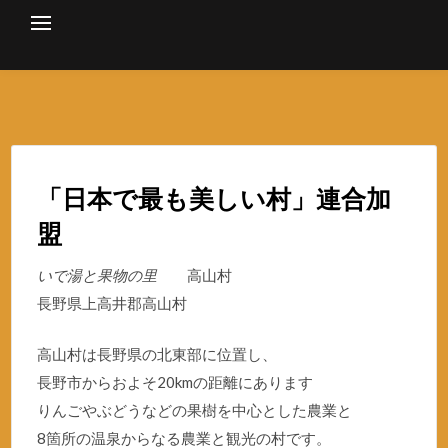
Skip
to
content
「日本で最も美しい村」連合加
盟
いで湯と果物の里
高山村
長野県上高井郡高山村
高山村は長野県の北東部に位置し、
長野市からおよそ20kmの距離にあります
りんごやぶどうなどの果樹を中心とした農業と
8箇所の温泉からなる農業と観光の村です。