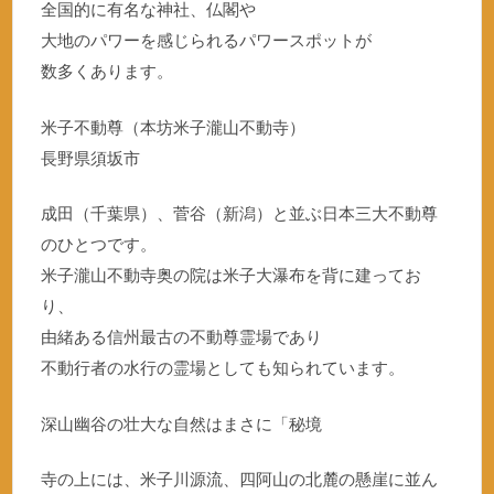
全国的に有名な神社、仏閣や
大地のパワーを感じられるパワースポットが
数多くあります。
米子不動尊（本坊米子瀧山不動寺）
長野県須坂市
成田（千葉県）、菅谷（新潟）と並ぶ日本三大不動尊
のひとつです。
米子瀧山不動寺奥の院は米子大瀑布を背に建ってお
り、
由緒ある信州最古の不動尊霊場であり
不動行者の水行の霊場としても知られています。
深山幽谷の壮大な自然はまさに「秘境
寺の上には、米子川源流、四阿山の北麓の懸崖に並ん