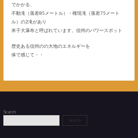
でかかる、
不動滝（落差85メートル）・権現滝（落差75メート
ル）の2滝があり
米子大瀑布と呼ばれています。信州のパワースポット
歴史ある信州のの大地のエネルギーを
体で感じて・・
Search
Search